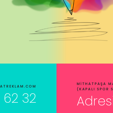
MITHATPAŞA MA
ATREKLAM.COM
(KAPALI SPOR 
 62 32
Adres