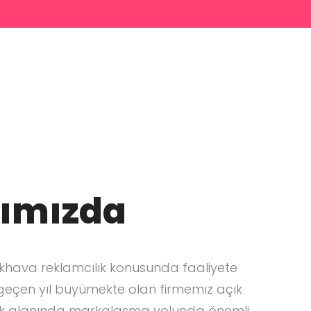
ımızda
ıkhava reklamcılık konusunda faaliyete
geçen yıl büyümekte olan firmemız açık
ık alanında markalaşma yolunda önemli