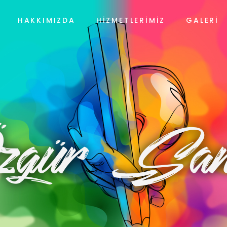
HAKKIMIZDA
HIZMETLERIMIZ
GALERI
zgür San