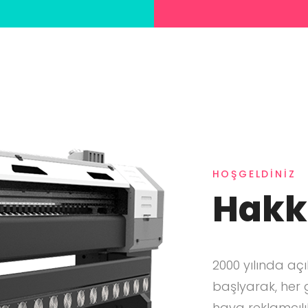
HOŞGELDINIZ
Hakk
2000 yılında aç
başlyarak, her 
hava reklamcıl