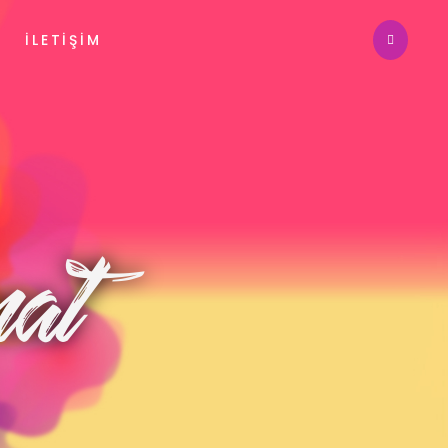
İLETIŞIM
at