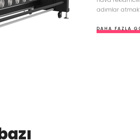
adımlar atmakt
DAHA FAZLA G
bazı