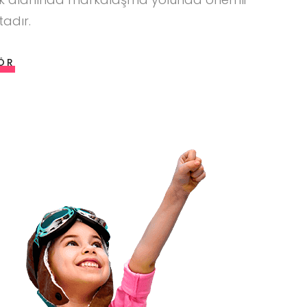
adır.
ÖR